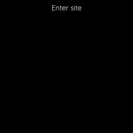
Enter site
De 8
Domeinen
van het
OVM